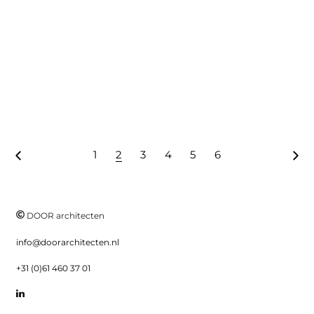
1
2
3
4
5
6
DOOR architecten
info@doorarchitecten.nl
+31 (0)61 460 37 01