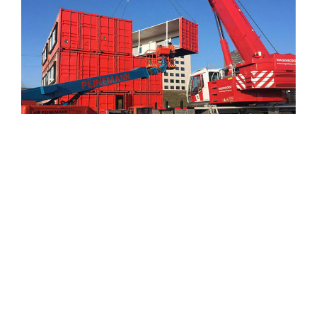
Een tweede leven
In het PIT lab gaan we voor hergebruik. We testen hoe makkelijk
(of moeilijk) het is om materialen en grondstoffen een tweede
leven te geven. Van pantry tot gevel, van traptree tot radiator.
Achter alles zit een verhaal. Maar, het is meer dan dat. We
hebben onze mate van circulariteit ook gemeten met de