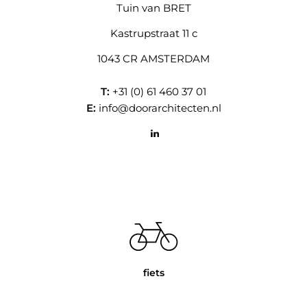
Tuin van BRET
Kastrupstraat 11 c
1043 CR AMSTERDAM
T:
+31 (0) 61 460 37 01
E:
info@doorarchitecten.nl
Kom je op de fiets? We hebben een fijne overdekte
fietsenstalling!
fiets