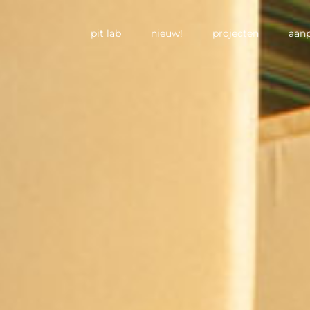
pit lab
nieuw!
projecten
aan