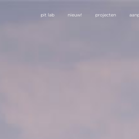
pit lab
nieuw!
projecten
aan