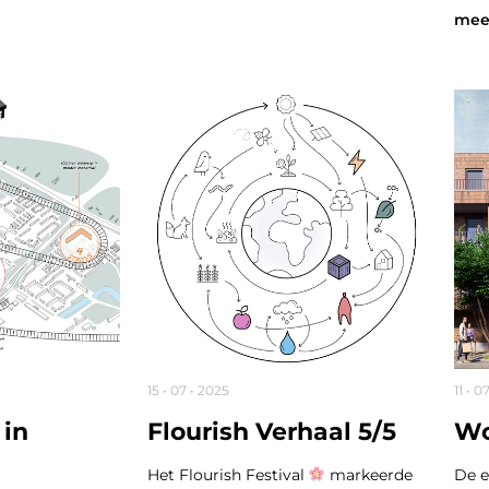
mee
15 • 07 • 2025
11 • 0
 in
Flourish Verhaal 5/5
Wo
Het Flourish Festival
markeerde
De e