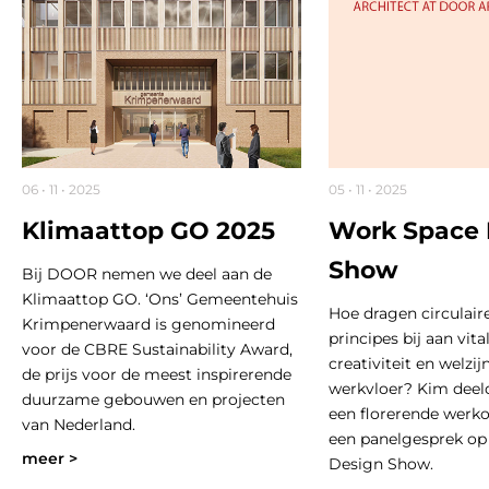
06 • 11 • 2025
05 • 11 • 2025
Klimaattop GO 2025
Work Space 
Show
Bij DOOR nemen we deel aan de
Klimaattop GO. ‘Ons’ Gemeentehuis
Hoe dragen circulaire
Krimpenerwaard is genomineerd
principes bij aan vital
voor de CBRE Sustainability Award,
creativiteit en welzij
de prijs voor de meest inspirerende
werkvloer? Kim deeld
duurzame gebouwen en projecten
een florerende werk
van Nederland.
een panelgesprek op
meer >
Design Show.