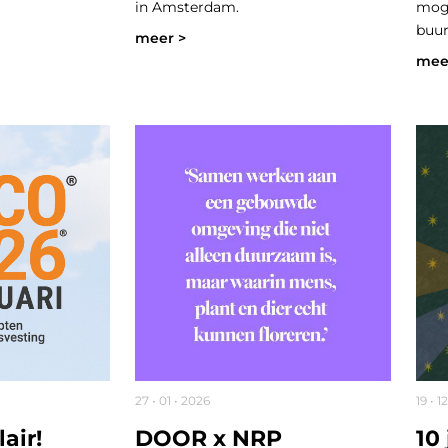
in Amsterdam.
moge
buur
meer >
mee
27 • 01 • 2026
19 • 1
air!
DOOR x NRP
10