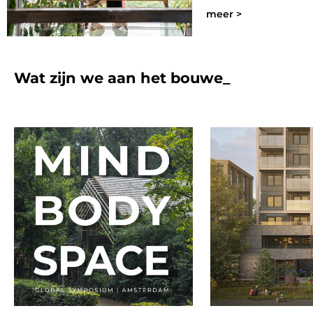
meer >
Wat zijn we aan het
_