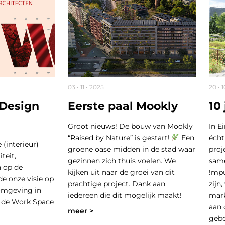
03 • 11 • 2025
20 • 
Design
Eerste paal Mookly
10
Groot nieuws! De bouw van Mookly
In E
“Raised by Nature” is gestart!
Een
écht
 (interieur)
groene oase midden in de stad waar
proj
iteit,
gezinnen zich thuis voelen. We
same
n op de
kijken uit naar de groei van dit
!mpu
e onze visie op
prachtige project. Dank aan
zijn
omgeving in
iedereen die dit mogelijk maakt!
mark
 de Work Space
aan 
meer >
geb