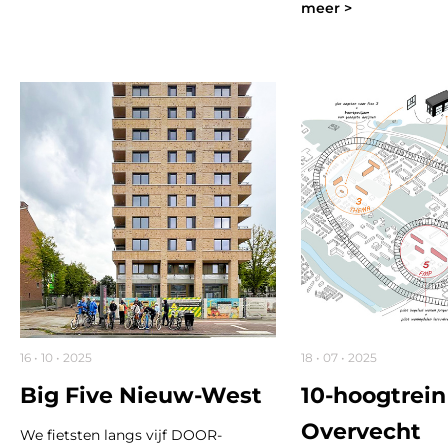
meer >
16 • 10 • 2025
18 • 07 • 2025
Big Five Nieuw-West
10-hoogtrein
Overvecht
We fietsten langs vijf DOOR-