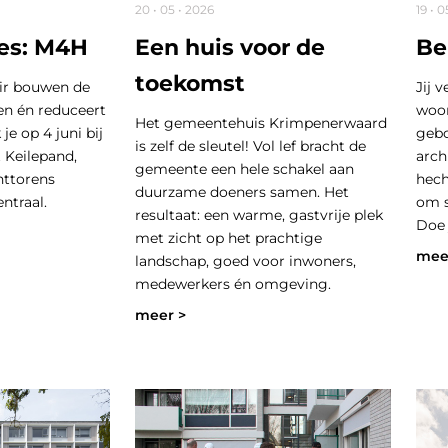
20 • 05 • 2026
19 • 0
ies: M4H
Een huis voor de
Be
toekomst
air bouwen de
Jij 
ven én reduceert
woor
Het gemeentehuis Krimpenerwaard
e op 4 juni bij
gebo
is zelf de sleutel! Vol lef bracht de
t Keilepand,
arch
gemeente een hele schakel aan
nttorens
hech
duurzame doeners samen. Het
ntraal.
om 
resultaat: een warme, gastvrije plek
Doe 
met zicht op het prachtige
mee
landschap, goed voor inwoners,
medewerkers én omgeving.
meer >