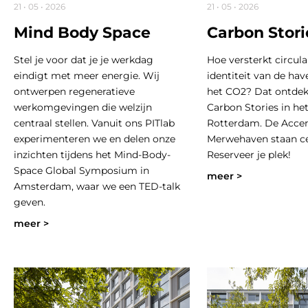
21 • 05 • 2026
21 • 05 • 2026
Mind Body Space
Carbon Stor
Stel je voor dat je je werkdag
Hoe versterkt circul
eindigt met meer energie. Wij
identiteit van de ha
ontwerpen regeneratieve
het CO2? Dat ontdek j
werkomgevingen die welzijn
Carbon Stories in he
centraal stellen. Vanuit ons PITlab
Rotterdam. De Acce
experimenteren we en delen onze
Merwehaven staan ce
inzichten tijdens het Mind-Body-
Reserveer je plek!
Space Global Symposium in
meer >
Amsterdam, waar we een TED-talk
geven.
meer >