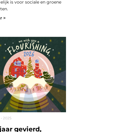
lijk is voor sociale en groene
ten.
r >
2 • 2025
 jaar gevierd,