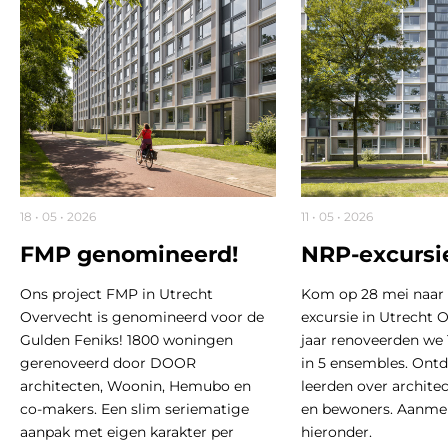
18 • 05 • 2026
11 • 05 • 2026
FMP genomineerd!
NRP-excursi
Ons project FMP in Utrecht
Kom op 28 mei naar
Overvecht is genomineerd voor de
excursie in Utrecht O
Gulden Feniks! 1800 woningen
jaar renoveerden we
gerenoveerd door DOOR
in 5 ensembles. Ont
architecten, Woonin, Hemubo en
leerden over archite
co-makers. Een slim seriematige
en bewoners. Aanmel
aanpak met eigen karakter per
hieronder.