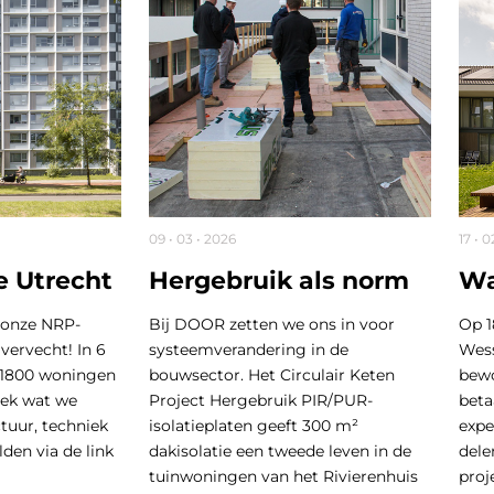
09 • 03 • 2026
17 • 0
e Utrecht
Hergebruik als norm
Wa
 onze NRP-
Bij DOOR zetten we ons in voor
Op 1
vervecht! In 6
systeemverandering in de
Wess
 1800 woningen
bouwsector. Het Circulair Keten
bew
dek wat we
Project Hergebruik PIR/PUR-
beta
ctuur, techniek
isolatieplaten geeft 300 m²
expe
den via de link
dakisolatie een tweede leven in de
dele
tuinwoningen van het Rivierenhuis
proj