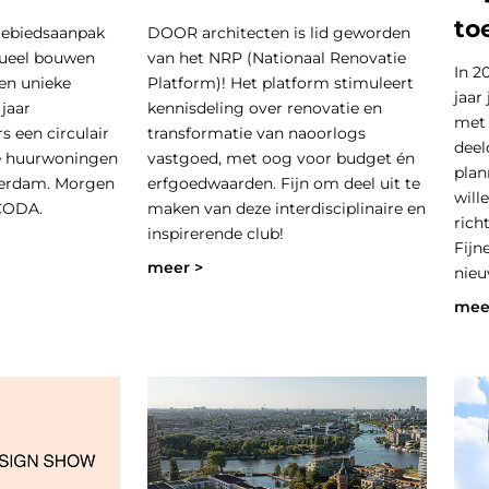
to
gebiedsaanpak
DOOR architecten is lid geworden
ueel bouwen
van het NRP (Nationaal Renovatie
In 2
een unieke
Platform)! Het platform stimuleert
jaar
 jaar
kennisdeling over renovatie en
met 
s een circulair
transformatie van naoorlogs
deel
le huurwoningen
vastgoed, met oog voor budget én
plan
terdam. Morgen
erfgoedwaarden. Fijn om deel uit te
will
CODA.
maken van deze interdisciplinaire en
rich
inspirerende club!
Fijn
meer >
nieu
mee