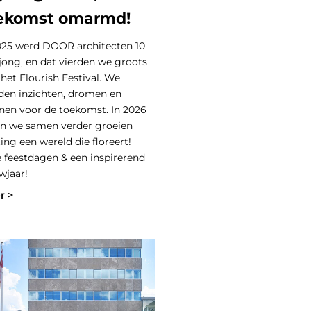
ekomst omarmd!
025 werd DOOR architecten 10
 jong, en dat vierden we groots
het Flourish Festival. We
den inzichten, dromen en
nen voor de toekomst. In 2026
en we samen verder groeien
ting een wereld die floreert!
e feestdagen & een inspirerend
wjaar!
r >