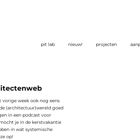
pit lab
nieuw!
projecten
aan
hitectenweb
ft vorige week ook nog eens
de (architectuur)wereld goed
en in een podcast voor
ocht je in de kerstvakantie
ebben in wat systemische
ze op!