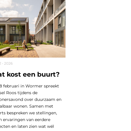
2 • 2026
t kost een buurt?
8 februari in Wormer spreekt
el Roos tijdens de
onersavond over duurzaam en
albaar wonen. Samen met
rts bespreken we stellingen,
n ervaringen van eerdere
ecten en laten zien wat wél