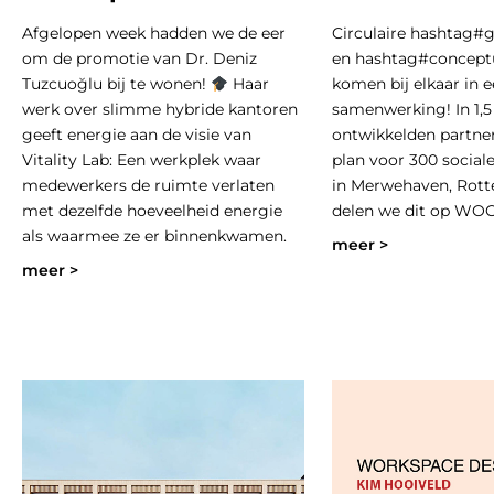
Afgelopen week hadden we de eer
Circulaire hashtag#
om de promotie van Dr. Deniz
en hashtag#concept
Tuzcuoğlu bij te wonen!
Haar
komen bij elkaar in 
werk over slimme hybride kantoren
samenwerking! In 1,5
geeft energie aan de visie van
ontwikkelden partner
Vitality Lab: Een werkplek waar
plan voor 300 socia
medewerkers de ruimte verlaten
in Merwehaven, Rot
met dezelfde hoeveelheid energie
delen we dit op WO
als waarmee ze er binnenkwamen.
meer >
meer >