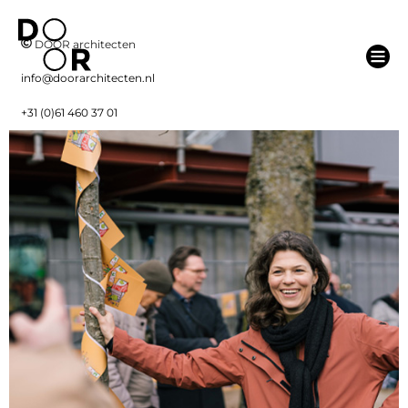
DOOR architecten
info@doorarchitecten.nl
+31 (0)61 460 37 01