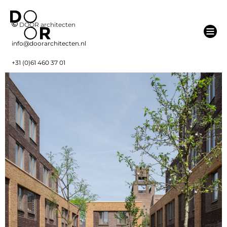
DOOR architecten
info@doorarchitecten.nl
+31 (0)61 460 37 01