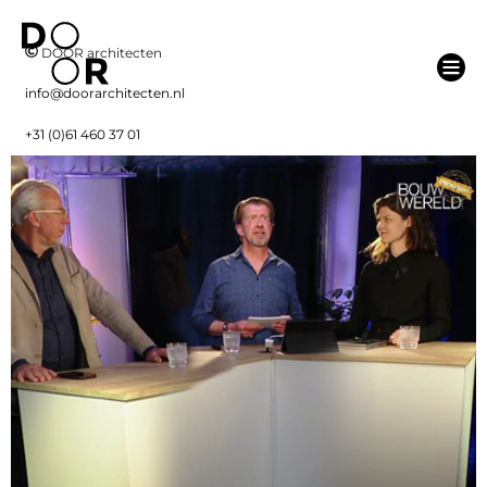
DOOR architecten
info@doorarchitecten.nl
+31 (0)61 460 37 01